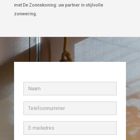
met De Zonnekoning: uw partner in stijlvolle
zonwering.
N
a
a
m
T
*
e
l
e
E
f
-
o
m
o